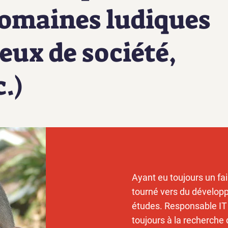
domaines ludiques
jeux de société,
c.)
Ayant eu toujours un fai
tourné vers du dévelop
études. Responsable IT 
toujours à la recherche