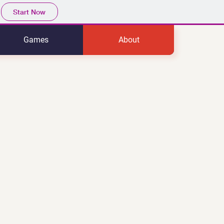
Start Now
Games
About